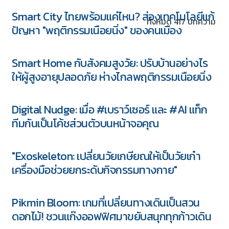
Smart City ไทยพร้อมแค่ไหน? ส่องเทคโนโลยีแก้
ทั้งหมด 417 บทความ
ปัญหา "พฤติกรรมเนือยนิ่ง" ของคนเมือง
Smart Home กับสังคมสูงวัย: ปรับบ้านอย่างไร
ให้ผู้สูงอายุปลอดภัย ห่างไกลพฤติกรรมเนือยนิ่ง
Digital Nudge: เมื่อ #เบราว์เซอร์ และ #AI แท็ก
ทีมกันเป็นโค้ชส่วนตัวบนหน้าจอคุณ
"Exoskeleton: เปลี่ยนวัยเกษียณให้เป็นวัยเก๋า
เครื่องมือช่วยยกระดับกิจกรรมทางกาย"
5 ชุด
Pikmin Bloom: เกมที่เปลี่ยนทางเดินเป็นสวน
ดอกไม้! ชวนแก๊งออฟฟิศมาขยับสนุกทุกก้าวเดิน
Download