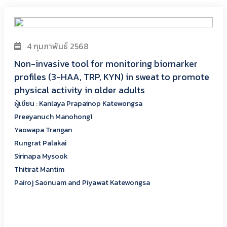
4 กุมภาพันธ์ 2568
Non-invasive tool for monitoring biomarker
profiles (3-HAA, TRP, KYN) in sweat to promote
physical activity in older adults
ผู้เขียน : Kanlaya Prapainop Katewongsa
Preeyanuch Manohong1
Yaowapa Trangan
Rungrat Palakai
Sirinapa Mysook
Thitirat Mantim
Pairoj Saonuam and Piyawat Katewongsa
5 ชุด
Download