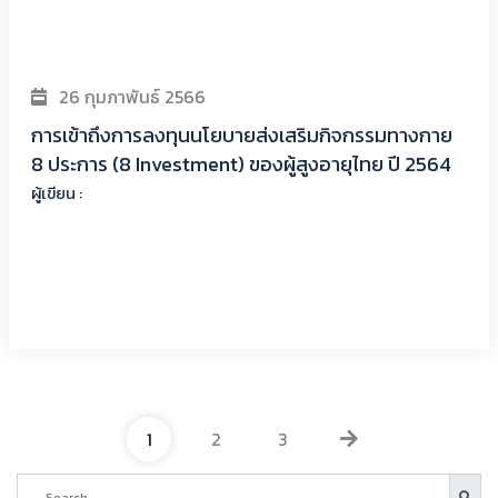
Dyah Anantalia Widyastari
Burathep Chokthananukoon
Niramon Rasri
Piyawat Katewongsa
22 เมษายน 2566
Recovery shape of physical activity after
COVID-19 pandemic
ผู้เขียน : Piyawat Katewongsa
Dyah Anantalia Widyastari