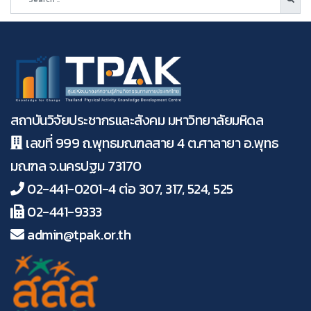
Narumol Haemathulin
Aunyarat Khanawapee
Surasak Penmai