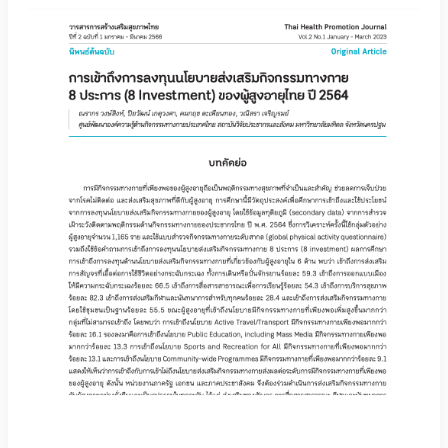
Physical Activity 2012–2020
ผู้เขียน :
12 กันยายน 2566
Assessing physical activity promotion in
different settings and how its associated with
public participation during COVID-19 epidemic:
evidence from national policy evaluation
ผู้เขียน : Narakorn Wongsingha