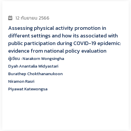
11 มิถุนายน 2565
Effectiveness of a Whole-of-School Approach
in Promoting Physical Activity for Children:
Evidence From Cohort Study in Primary
Schools in Thailand
ผู้เขียน : Piyawat Katewongsa
Panya Choolers
Pairoj Saonuam