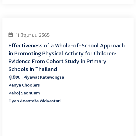
31 ตุลาคม 2566
Willingness-to-pay in physical activity: how
much older adults value the community-wide
initiatives programs?
ผู้เขียน :