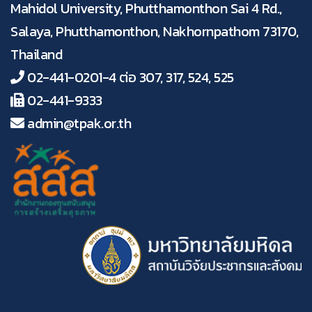
Mahidol University, Phutthamonthon Sai 4 Rd.,
Salaya, Phutthamonthon, Nakhornpathom 73170,
Thailand
02-441-0201-4 ต่อ 307, 317, 524, 525
02-441-9333
admin@tpak.or.th