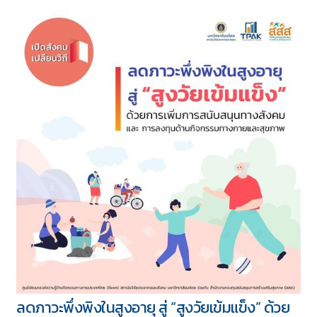
ทั้งหมด 417 บทความ
5 ชุด
ลดภาวะพึ่งพิงในสูงอายุ สู่ “สูงวัยเข้มแข็ง” ด้วย
Download