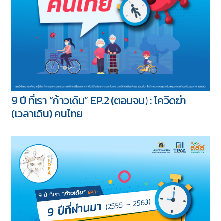
9 ปี ที่เรา “ก้าวเดิน” EP.2 (ตอนจบ) : โควิดฆ่า
(เวลาเดิน) คนไทย