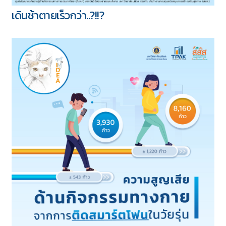
เดินช้าตายเร็วกว่า..?!!?