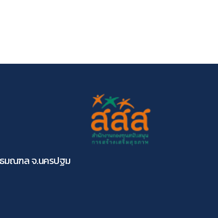
ุทธมณฑล จ.นครปฐม