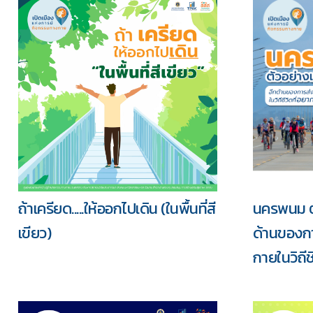
ถ้าเครียด.....ให้ออกไปเดิน (ในพื้นที่สี
นครพนม ตั
เขียว)
ด้านของก
กายในวิถีช