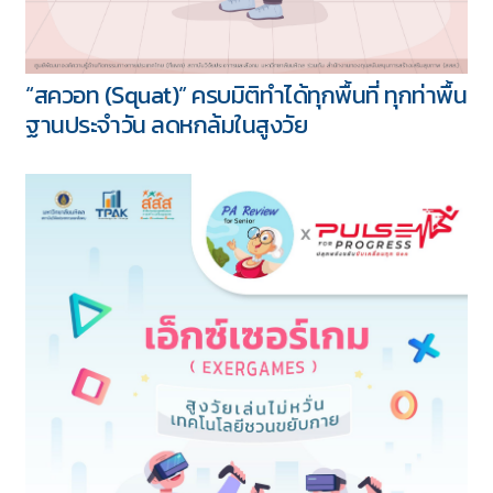
“สควอท (Squat)” ครบมิติทำได้ทุกพื้นที่ ทุกท่าพื้น
ฐานประจำวัน ลดหกล้มในสูงวัย