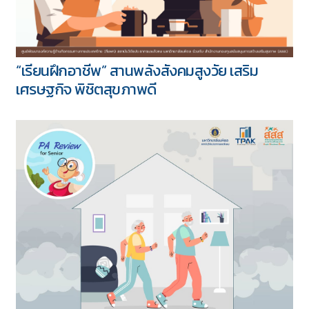
“เรียนฝึกอาชีพ” สานพลังสังคมสูงวัย เสริม
เศรษฐกิจ พิชิตสุขภาพดี