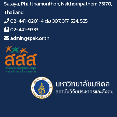
Salaya, Phutthamonthon, Nakhornpathom 73170,
Thailand
02-441-0201-4 ต่อ 307, 317, 524, 525
02-441-9333
admin@tpak.or.th