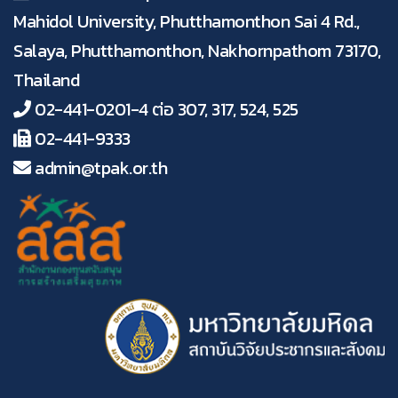
Mahidol University, Phutthamonthon Sai 4 Rd.,
Salaya, Phutthamonthon, Nakhornpathom 73170,
Thailand
02-441-0201-4 ต่อ 307, 317, 524, 525
02-441-9333
admin@tpak.or.th