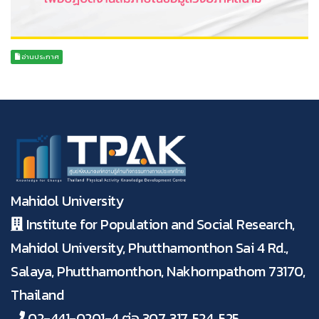
อ่านประกาศ
Mahidol University
Institute for Population and Social Research,
Mahidol University, Phutthamonthon Sai 4 Rd.,
Salaya, Phutthamonthon, Nakhornpathom 73170,
Thailand
02-441-0201-4 ต่อ 307, 317, 524, 525