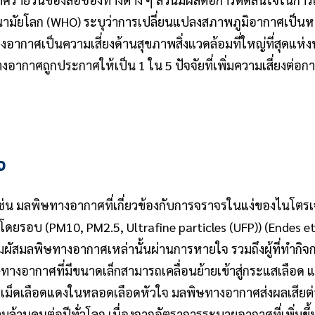
ารอนามัยโลก (WHO) ระบุว่าการเปลี่ยนแปลงสภาพภูมิอากาศเป็นหน
งอากาศเป็นความเสี่ยงด้านสุขภาพสิ่งแวดล้อมที่ใหญ่ที่สุดแห่
อากาศถูกประกาศให้เป็น 1 ใน 5 ปัจจัยที่เพิ่มความเสี่ยงต่อ
าง
น มลพิษทางอากาศที่เกี่ยวข้องกับการจราจรในแง่ของไนโตร
ดยรอบ (PM10, PM2.5, Ultrafine particles (UFP)) (Endes et al
สัมผัสมลพิษทางอากาศเหล่านั้นผ่านการหายใจ รวมถึงผู้ที่ทำก
างอากาศที่มีขนาดเล็กสามารถเคลื่อนย้ายเข้าสู่กระแสเลือด แ
ม็ดเลือดแดงในหลอดเลือดหัวใจ มลพิษทางอากาศส่งผลเสียต
ามล้านคนต่อปีทั่วโลก เนื่องจากอัตราการระบายอากาศที่เพิ่มขึ