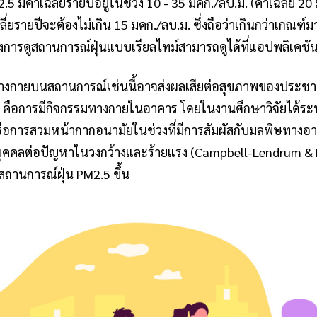
M2.5 มีค่าเฉลี่ยรายปีอยู่ในช่วง 10 - 35 มคก./ลบ.ม. (ค่าเฉลี่ย
่ยรายปีจะต้องไม่เกิน 15 มคก./ลบ.ม. ซึ่งถือว่าเกินกว่าเกณฑ์ม
งการดูสถานการณ์ฝุ่นแบบเรียลไทม์สามารถดูได้ที่แอปพลิเคชัน
กายบนสถานการณ์เช่นนี้อาจส่งผลเสียต่อสุขภาพของประช
พิษ คือการมีกิจกรรมทางกายในอาคาร โดยในงานศึกษาวิจัยได้ระ
รือการสวมหน้ากากอนามัยในช่วงที่มีการสัมผัสกับมลพิษทางอา
คลต่อปัญหาในวงกว้างและร้ายแรง (Campbell-Lendrum & Prü
สถานการณ์ฝุ่น PM2.5 ขึ้น