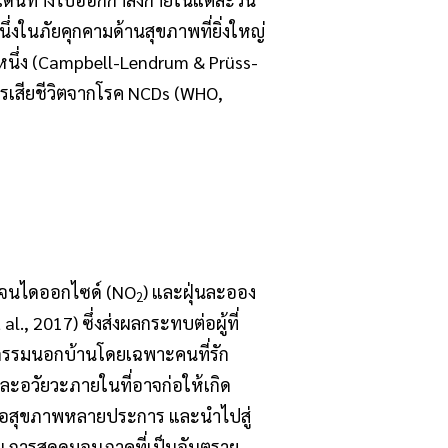
ึ่งในภัยคุกคามด้านสุขภาพที่ยิ่งใหญ่
งหนึ่ง (Campbell-Lendrum & Prüss-
การเสียชีวิตจากโรค NCDs (WHO,
เจนไดออกไซด์ (NO
) และฝุ่นละออง
2
., 2017) ซึ่งส่งผลกระทบต่อผู้ที่
ิจกรรมนอกบ้านโดยเฉพาะคนที่รัก
ละอวัยวะภายในที่อาจก่อให้เกิด
่อสุขภาพหลายประการ และนำไปสู่
้น การสูดดมอนุภาคที่เป็นอันตราย