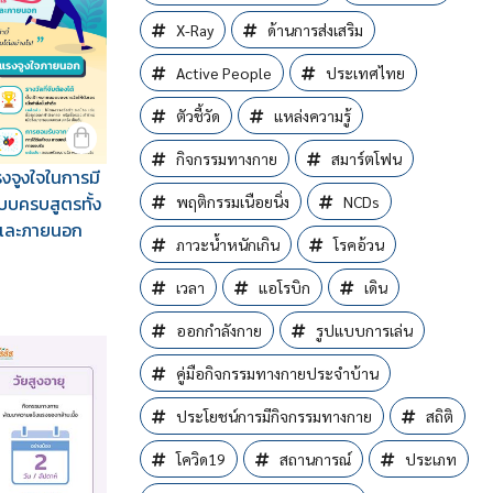
X-Ray
ด้านการส่งเสริม
Active People
ประเทศไทย
ตัวชี้วัด
แหล่งความรู้
กิจกรรมทางกาย
สมาร์ตโฟน
งจูงใจในการมี
บครบสูตรทั้ง
พฤติกรรมเนือยนิ่ง
NCDs
นและภายนอก
ภาวะนํ้าหนักเกิน
โรคอ้วน
เวลา
แอโรบิก
เดิน
ออกกำลังกาย
รูปแบบการเล่น
คู่มือกิจกรรมทางกายประจำบ้าน
ประโยชน์การมีกิจกรรมทางกาย
สถิติ
โควิด19
สถานการณ์
ประเภท