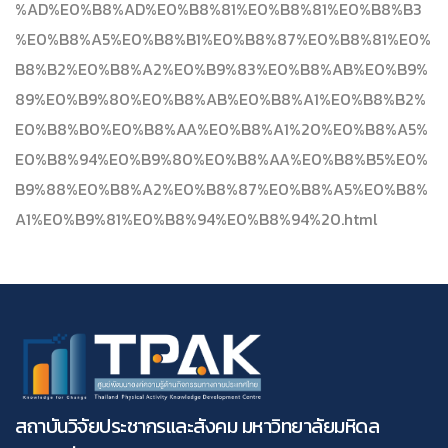
%AD%E0%B8%AD%E0%B8%81%E0%B8%81%E0%B8%B3
%E0%B8%A5%E0%B8%B1%E0%B8%87%E0%B8%81%E0%
B8%B2%E0%B8%A2%E0%B9%83%E0%B8%AB%E0%B9%
89%E0%B9%80%E0%B8%AB%E0%B8%A1%E0%B8%B2%
E0%B8%B0%E0%B8%AA%E0%B8%A1%20%E0%B8%A5%
E0%B8%94%E0%B9%80%E0%B8%AA%E0%B8%B5%E0%
B9%88%E0%B8%A2%E0%B8%87%E0%B8%A5%E0%B8%
A1%E0%B9%81%E0%B8%94%E0%B8%94%20.html
สถาบันวิจัยประชากรและสังคม มหาวิทยาลัยมหิดล