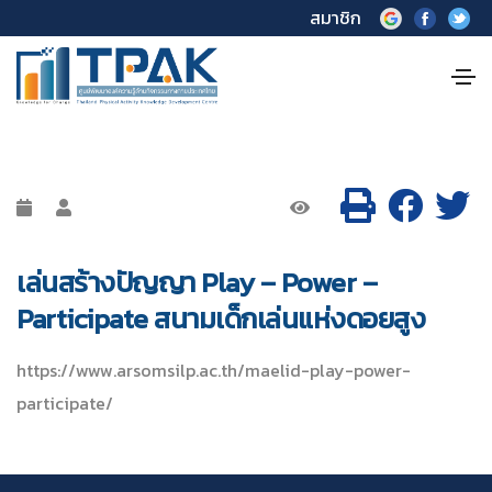
สมาชิก
เล่นสร้างปัญญา Play – Power –
Participate สนามเด็กเล่นแห่งดอยสูง
https://www.arsomsilp.ac.th/maelid-play-power-
participate/