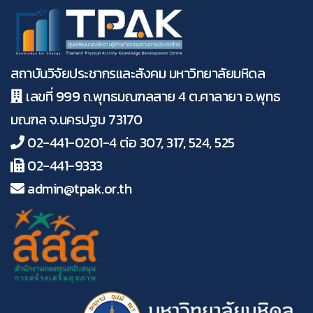
สถาบันวิจัยประชากรและสังคม มหาวิทยาลัยมหิดล
เลขที่ 999 ถ.พุทธมณฑลสาย 4 ต.ศาลายา อ.พุทธ
มณฑล จ.นครปฐม 73170
02-441-0201-4 ต่อ 307, 317, 524, 525
02-441-9333
admin@tpak.or.th