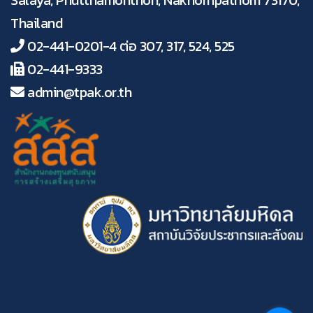
Thailand
02-441-0201-4 ต่อ 307, 317, 524, 525
02-441-9333
admin@tpak.or.th