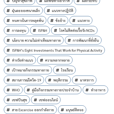
ปัญหาสุขภาพ
มลพิษทางอากาศ
ผลกระทบ
ฝุ่นละอองขนาดเล็ก
แนวทางปฏิบัติ
หนทางในการหลุดพ้น
ข้ออ้าง
แนวทาง
การลงทุน
ISPAH
โรคไม่ติดต่อเรื้อรัง NCDs
นโยบาย ความไม่เท่าเทียมทางกาย
การพัฒนาที่ยั่งยืน
ISPAH’s Eight Investments That Work for Physical Activity
ต่างวัยต่างแนว
ความหลากหลาย
เป้าหมายกิจกรรมทางกาย
โรงเรียน
สถานการณ์โควิด-19
พฤติกรรม
มาตรการ
WHO
คู่มือกิจกรรมทางกายประจำบ้าน
ทำอาหาร
เชฟปันสุข
เชฟออนไลน์
สาย Excercise ออกกำลังกาย
มนุษย์ติดจอ