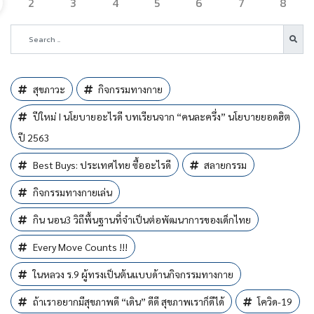
2
3
4
5
6
7
8
สุขภาวะ
กิจกรรมทางกาย
ปีใหม่ I นโยบายอะไรดี บทเรียนจาก “คนละครึ่ง” นโยบายยอดฮิต
ปี 2563
Best Buys: ประเทศไทย ซื้ออะไรดี
สลายกรรม
กิจกรรมทางกายเล่น
กิน นอน3 วิถีพื้นฐานที่จำเป็นต่อพัฒนาการของเด็กไทย
Every Move Counts !!!
ในหลวง ร.9 ผู้ทรงเป็นต้นแบบด้านกิจกรรมทางกาย
ถ้าเราอยากมีสุขภาพดี “เดิน” ดีดี สุขภาพเราก็ดีได้
โควิด-19