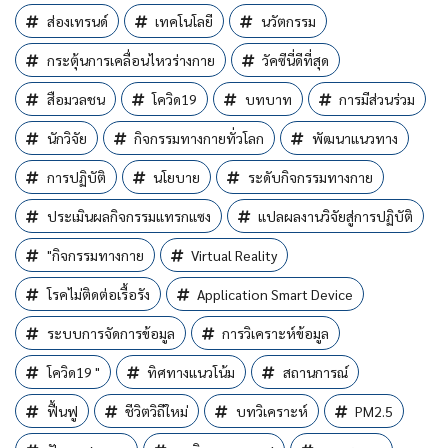
ส่องเทรนด์
เทคโนโลยี
นวัตกรรม
กระตุ้นการเคลื่อนไหวร่างกาย
วัคซีนี่ดีที่สุด
สือมวลชน
โควิด19
บทบาท
การมีส่วนร่วม
นักวิจัย
กิจกรรมทางกายทั่วโลก
พัฒนาแนวทาง
การปฏิบัติ
นโยบาย
ระดับกิจกรรมทางกาย
ประเมินผลกิจกรรมแทรกแซง
แปลผลงานวิจัยสู่การปฏิบัติ
"กิจกรรมทางกาย
Virtual Reality
โรคไม่ติดต่อเรื้อรัง
Application Smart Device
ระบบการจัดการข้อมูล
การวิเคราะห์ข้อมูล
โควิด19 "
ทิศทางแนวโน้ม
สถานการณ์
ฟื้นฟู
ชีวิตวิถีใหม่
บทวิเคราะห์
PM2.5