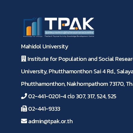
Mahidol University
Institute for Population and Social Resear
University, Phutthamonthon Sai 4 Rd., Salaya
Phutthamonthon, Nakhornpathom 73170, Th
02-441-0201-4 ต่อ 307, 317, 524, 525
02-441-9333
admin@tpak.or.th