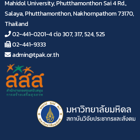
Mahidol University, Phutthamonthon Sai 4 Rd.,
Salaya, Phutthamonthon, Nakhornpathom 73170,
Thailand
02-441-0201-4 ต่อ 307, 317, 524, 525
02-441-9333
admin@tpak.or.th