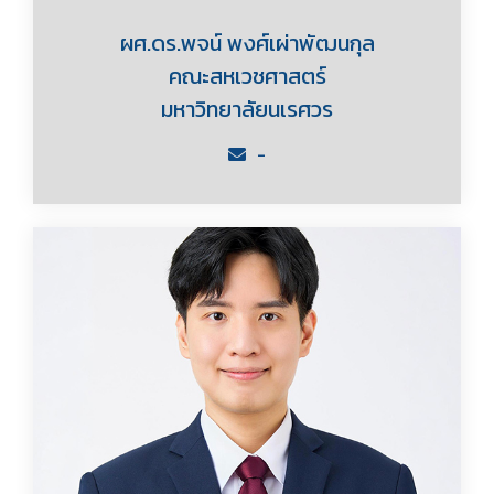
ผศ.ดร.พจน์ พงศ์เผ่าพัฒนกุล
คณะสหเวชศาสตร์
มหาวิทยาลัยนเรศวร
-