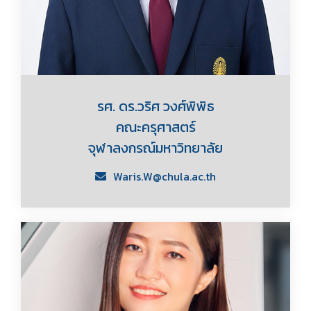
รศ. ดร.วริศ วงศ์พิพิธ
คณะครุศาสตร์
จุฬาลงกรณ์มหาวิทยาลัย
Waris.W@chula.ac.th