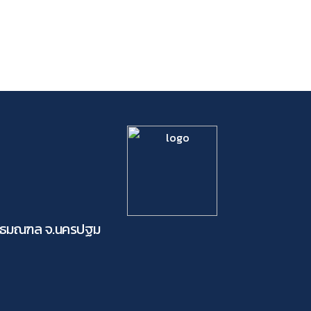
ุทธมณฑล จ.นครปฐม