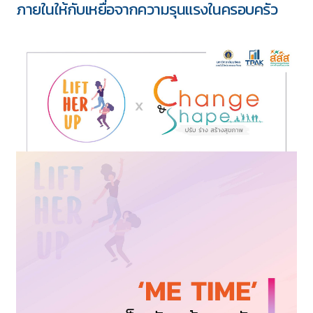
ภายในให้กับเหยื่อจากความรุนแรงในครอบครัว