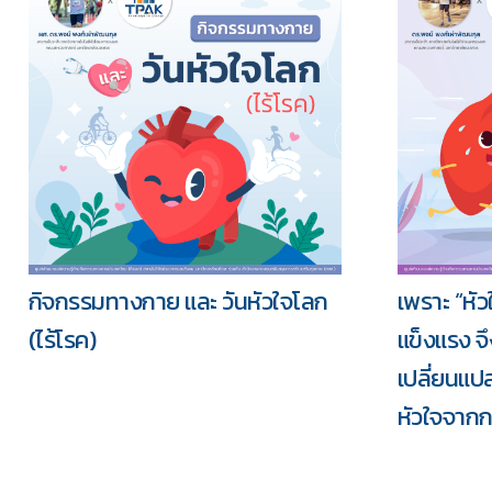
กิจกรรมทางกาย และ วันหัวใจโลก
เพราะ “หั
(ไร้โรค)
แข็งแรง จึ
เปลี่ยนแ
หัวใจจากกา