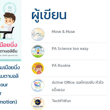
ผู้เขียน
Move & Muse
PA Science too eazy
PA Rookie
เนือยนิ่ง
5 ชุด
นเมตาบอลิ
Active Office: องค์กรขยับ หัวใจ
iour
Download
แข็งแรง
r
motion)
TechFitFun