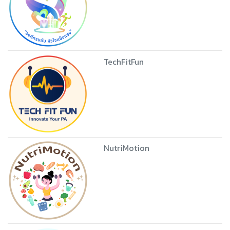
TechFitFun
NutriMotion